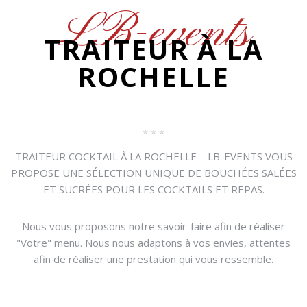
lancement de produit, diner de prestige,
évenements.
LB-events
www.lb-events.fr
soirée presse...
TRAITEUR À LA
ROCHELLE
* * *
TRAITEUR COCKTAIL À LA ROCHELLE – LB-EVENTS VOUS
PROPOSE UNE SÉLECTION UNIQUE DE BOUCHÉES SALÉES
ET SUCRÉES POUR LES COCKTAILS ET REPAS.
Nous vous proposons notre savoir-faire afin de réaliser
"Votre" menu. Nous nous adaptons à vos envies, attentes
afin de réaliser une prestation qui vous ressemble.